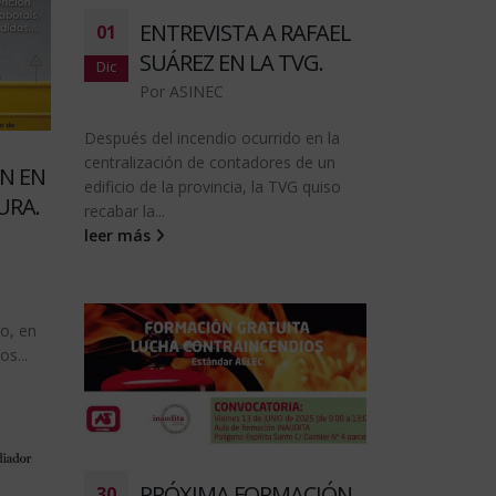
ENTREVISTA A RAFAEL
01
SUÁREZ EN LA TVG.
Dic
Por
ASINEC
Después del incendio ocurrido en la
centralización de contadores de un
N EN
edificio de la provincia, la TVG quiso
URA.
recabar la...
leer más
ro, en
s...
PRÓXIMA FORMACIÓN
30