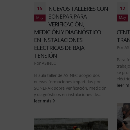
NUEVOS TALLERES CON
15
12
SONEPAR PARA
May
May
VERIFICACIÓN,
MEDICIÓN Y DIAGNÓSTICO
CENT
EN INSTALACIONES
TRAN
ELÉCTRICAS DE BAJA
Por
AS
TENSIÓN
Para f
Por
ASINEC
trabaj
se pro
El aula taller de ASINEC acogió dos
eléctric
nuevas formaciones impartidas por
leer 
SONEPAR sobre verificación, medición
y diagnósticos en instalaciones de...
leer más