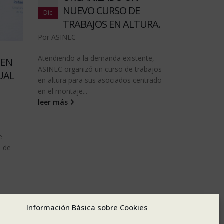
NUEVO CURSO DE
Dic
TRABAJOS EN ALTURA.
Por
ASINEC
Atendiendo a la demanda existente,
 EN
ASINEC organizó un curso de trabajos
UAL
en altura para sus asociados centrado
en el montaje...
leer más
e
o de
Información Básica sobre Cookies