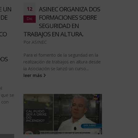
E UN
ASINEC ORGANIZA DOS
12
 DE
FORMACIONES SOBRE
Dic
SEGURIDAD EN
ICO
TRABAJOS EN ALTURA.
Por
ASINEC
Para el fomento de la seguridad en la
DOS
realización de trabajos en altura desde
la Asociación se lanzó un curso...
leer más
el
s que se
n con