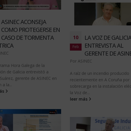
ASINEC ACONSEJA
COMO PROTEGERSE EN
CASO DE TORMENTA
LA VOZ DE GALICI
10
TRICA
ENTREVISTA AL
Feb
GERENTE DE ASIN
INEC
Por
ASINEC
grama Hora Galega de la
ión de Galicia entrevistó a
A raíz de un incendio producido
 Suárez, gerente de ASINEC en
recientemente en A Coruña por
 a la...
sobrecarga en la instalación eléc
más
la Voz de...
leer más