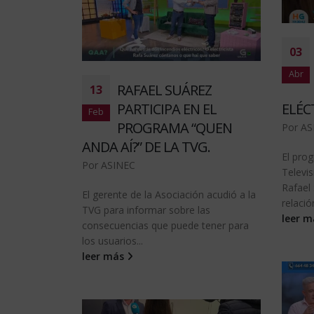
03
Abr
RAFAEL SUÁREZ
13
PARTICIPA EN EL
ELÉC
Feb
PROGRAMA “QUEN
Por
AS
ANDA AÍ?” DE LA TVG.
El pro
Por
ASINEC
Televis
Rafael
El gerente de la Asociación acudió a la
relación
TVG para informar sobre las
leer 
consecuencias que puede tener para
los usuarios...
leer más