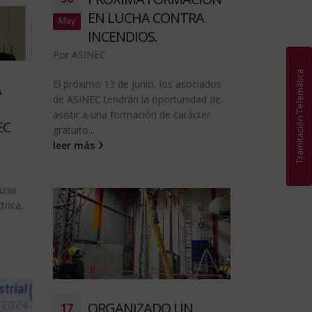
EN LUCHA CONTRA
May
INCENDIOS.
Por
ASINEC
Tramitación Telemática
El próximo 13 de junio, los asociados
A
de ASINEC tendrán la oportunidad de
asistir a una formación de carácter
EC
gratuito...
leer más
 una
trica,
ORGANIZADO UN
17