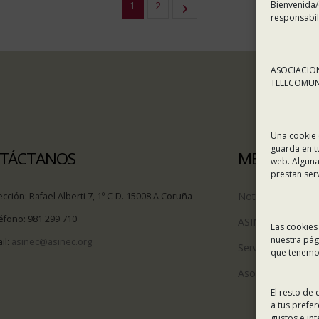
Bienvenida/
1
2
responsabil
ASOCIACION
TELECOMUNI
Una cookie 
guarda en t
TÁCTANOS
MENÚ
web. Alguna
prestan ser
Noticias
ección:
Rafael Alberti 7, 1º C-D. 15008 A Coruña
éfono:
981 299 710
ASINEC
Las cookies
nuestra pág
il:
asinec@asinec.org
Servicios
que tenemos
Asociados
El resto de
a tus prefe
gustos e in