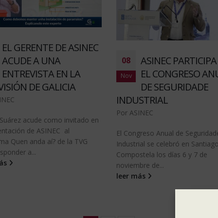
EL GERENTE DE ASINEC
ACUDE A UNA
ASINEC PARTICIPA
08
ENTREVISTA EN LA
EL CONGRESO AN
Nov
VISIÓN DE GALICIA
DE SEGURIDADE
INDUSTRIAL
INEC
Por
ASINEC
 Suárez acude como invitado en
entación de ASINEC al
El Congreso Anual de Seguridad
ma Quen anda aí? de la TVG
Industrial se celebró en Santiag
sponder a...
Compostela los días 6 y 7 de
más
noviembre de...
leer más