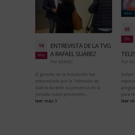
05
Dic
ENTREVISTA DE LA TVG
16
A RAFAEL SUÁREZ
TELE
May
Por
ASINEC
Por
AS
El gerente de la Asociación fue
Rafael
entrevistado por la Televisión de
repres
Galicia durante su presencia en la
progra
jornada sobre prevención...
para re
leer más
leer 