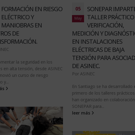
FORMACIÓN EN RIESGO
SONEPAR IMPART
05
ELÉCTRICO Y
TALLER PRÁCTICO
May
MANIOBRAS EN
VERIFICACIÓN,
ROS DE
MEDICIÓN Y DIAGNÓST
SFORMACIÓN.
EN INSTALACIONES
ELÉCTRICAS DE BAJA
INEC
TENSIÓN PARA ASOCIA
omentar la seguridad en los
DE ASINEC.
os en alta tensión, desde ASINEC
Por
ASINEC
movió un curso de riesgo
o y...
En Santiago se ha desarrollado 
más
primero de los talleres práctico
han organizado en colaboració
SONEPAR para...
leer más