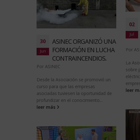
02
Jul
ASINEC ORGANIZÓ UNA
30
FORMACIÓN EN LUCHA
Por
AS
Jun
CONTRAINCENDIOS.
La Aso
Por
ASINEC
sobre p
eléctri
Desde la Asociación se promovió un
empres
curso para que las empresas
leer 
asociadas tuviesen la oportunidad de
profundizar en el conocimiento...
leer más