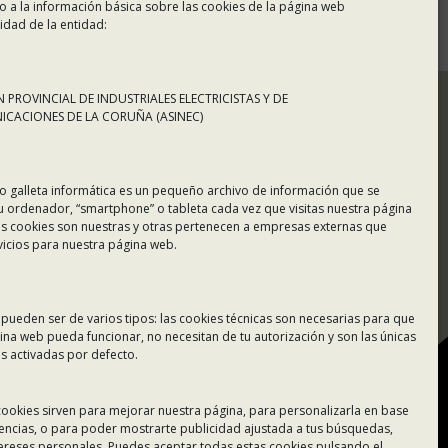
o a la información básica sobre las cookies de la página web
idad de la entidad:
 PROVINCIAL DE INDUSTRIALES ELECTRICISTAS Y DE
CACIONES DE LA CORUÑA (ASINEC)
o galleta informática es un pequeño archivo de información que se
u ordenador, “smartphone” o tableta cada vez que visitas nuestra página
s cookies son nuestras y otras pertenecen a empresas externas que
vicios para nuestra página web.
Tablón de Anuncios
Colaboradores
 pueden ser de varios tipos: las cookies técnicas son necesarias para que
ina web pueda funcionar, no necesitan de tu autorización y son las únicas
Incidencias en Expediente
 activadas por defecto.
U.F.D.
Contacto
 cookies sirven para mejorar nuestra página, para personalizarla en base
rencias, o para poder mostrarte publicidad ajustada a tus búsquedas,
tereses personales. Puedes aceptar todas estas cookies pulsando el