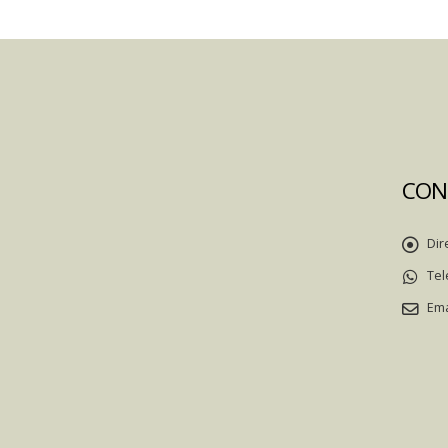
CON
Dir
Tel
Ema