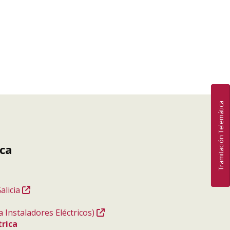
Tramitación Telemática
ica
alicia
a Instaladores Eléctricos)
trica