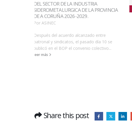
A
COLABORADOR DE ASINEC
Jul
 PROVINCIA
Por
ASINEC
Damos la bienvenida a TOSCANO como
socio colaborador de ASINEC. Queremos
 entre
agradecer su apoyo al colectivo de
 día 10 se
instaladores de A...
ectivo...
leer más
Share this post