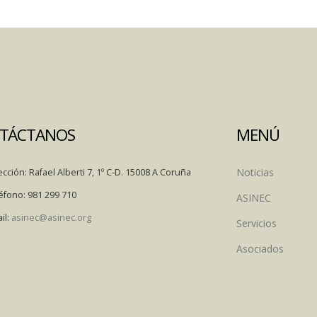
TÁCTANOS
MENÚ
Noticias
ección:
Rafael Alberti 7, 1º C-D. 15008 A Coruña
éfono:
981 299 710
ASINEC
il:
asinec@asinec.org
Servicios
Asociados