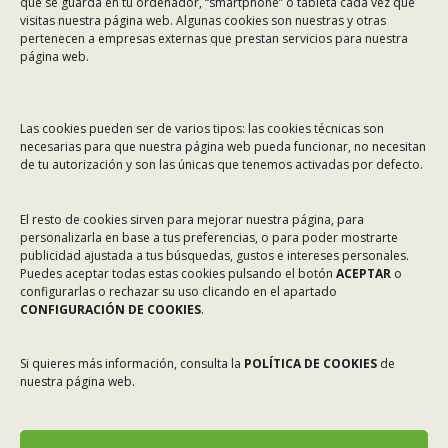
que se guarda en tu ordenador, “smartphone” o tableta cada vez que
visitas nuestra página web. Algunas cookies son nuestras y otras
Teléfono:
981 299 710
pertenecen a empresas externas que prestan servicios para nuestra
Email:
asinec@asinec.org
página web.
MENÚ
Las cookies pueden ser de varios tipos: las cookies técnicas son
necesarias para que nuestra página web pueda funcionar, no necesitan
Noticias
de tu autorización y son las únicas que tenemos activadas por defecto.
ASINEC
El resto de cookies sirven para mejorar nuestra página, para
Servicios
personalizarla en base a tus preferencias, o para poder mostrarte
Asociados
publicidad ajustada a tus búsquedas, gustos e intereses personales.
Puedes aceptar todas estas cookies pulsando el botón
ACEPTAR
o
Tablón de Anuncios
configurarlas o rechazar su uso clicando en el apartado
CONFIGURACIÓN DE COOKIES
.
Colaboradores
Incidencias en Expediente U.F.D.
Si quieres más información, consulta la
POLÍTICA DE COOKIES
de
nuestra página web.
Contacto