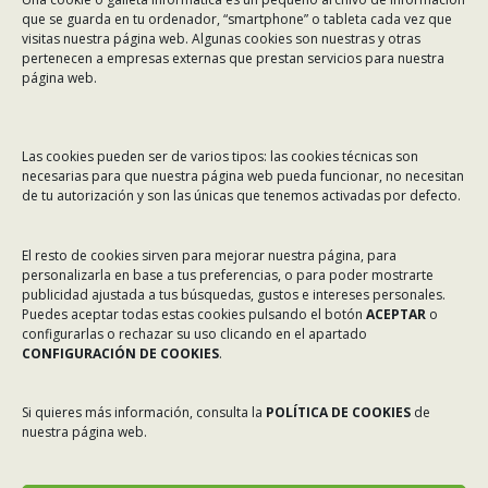
Dirección:
Rafael Alberti 7, 1º C-D. 15008 A Coruña
que se guarda en tu ordenador, “smartphone” o tableta cada vez que
visitas nuestra página web. Algunas cookies son nuestras y otras
Teléfono:
981 299 710
pertenecen a empresas externas que prestan servicios para nuestra
Email:
asinec@asinec.org
página web.
MENÚ
Las cookies pueden ser de varios tipos: las cookies técnicas son
necesarias para que nuestra página web pueda funcionar, no necesitan
Noticias
de tu autorización y son las únicas que tenemos activadas por defecto.
ASINEC
El resto de cookies sirven para mejorar nuestra página, para
Servicios
personalizarla en base a tus preferencias, o para poder mostrarte
publicidad ajustada a tus búsquedas, gustos e intereses personales.
Asociados
Puedes aceptar todas estas cookies pulsando el botón
ACEPTAR
o
Tablón de Anuncios
configurarlas o rechazar su uso clicando en el apartado
CONFIGURACIÓN DE COOKIES
.
Colaboradores
Incidencias en Expediente U.F.D.
Si quieres más información, consulta la
POLÍTICA DE COOKIES
de
nuestra página web.
Contacto