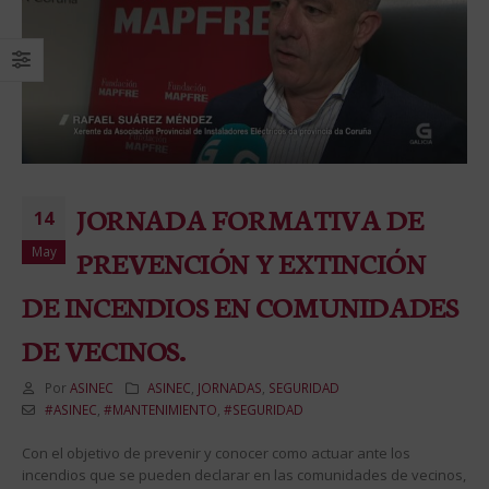
JORNADA FORMATIVA DE
14
May
PREVENCIÓN Y EXTINCIÓN
DE INCENDIOS EN COMUNIDADES
DE VECINOS.
Por
ASINEC
ASINEC
,
JORNADAS
,
SEGURIDAD
#ASINEC
,
#MANTENIMIENTO
,
#SEGURIDAD
Con el objetivo de prevenir y conocer como actuar ante los
incendios que se pueden declarar en las comunidades de vecinos,