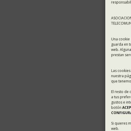
responsabil
ASOCIACION
TELECOMUNI
Una cookie 
guarda en t
web. Alguna
prestan ser
Las cookies
nuestra pág
que tenemos
El resto de
a tus prefe
gustos e in
botón
ACE
CONFIGURA
Si quieres 
web.