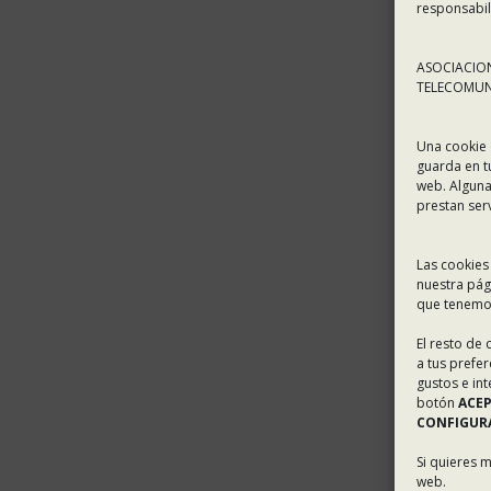
responsabil
ASOCIACION
TELECOMUNI
Una cookie 
guarda en t
web. Alguna
prestan ser
Las cookies
nuestra pág
que tenemos
El resto de
a tus prefe
gustos e in
botón
ACE
CONFIGURA
Si quieres 
web.