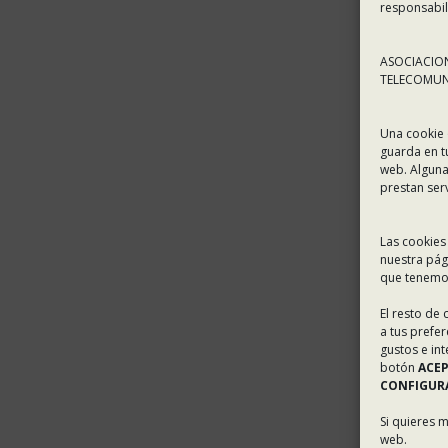
responsabil
ASOCIACION
TELECOMUNI
Una cookie 
guarda en t
web. Alguna
prestan ser
Las cookies
nuestra pág
que tenemos
El resto de
a tus prefe
gustos e in
botón
ACE
CONFIGURA
Si quieres 
web.