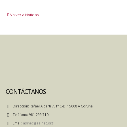
Volver a Noticias
CONTÁCTANOS
Dirección:
Rafael Alberti 7, 1º C-D. 15008 A Coruña
Teléfono:
981 299 710
Email:
asinec@asinec.org