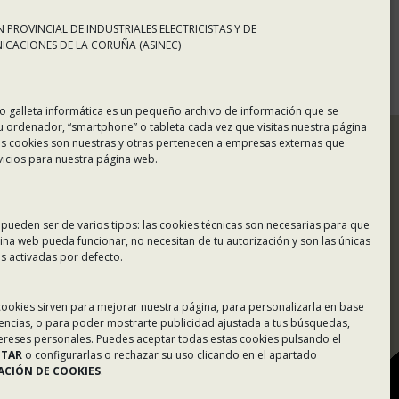
 PROVINCIAL DE INDUSTRIALES ELECTRICISTAS Y DE
CACIONES DE LA CORUÑA (ASINEC)
o galleta informática es un pequeño archivo de información que se
u ordenador, “smartphone” o tableta cada vez que visitas nuestra página
s cookies son nuestras y otras pertenecen a empresas externas que
vicios para nuestra página web.
 pueden ser de varios tipos: las cookies técnicas son necesarias para que
ina web pueda funcionar, no necesitan de tu autorización y son las únicas
 activadas por defecto.
Tablón de Anuncios
 cookies sirven para mejorar nuestra página, para personalizarla en base
rencias, o para poder mostrarte publicidad ajustada a tus búsquedas,
Colaboradores
tereses personales. Puedes aceptar todas estas cookies pulsando el
PTAR
o configurarlas o rechazar su uso clicando en el apartado
Incidencias en Expediente
CIÓN DE COOKIES
.
U.F.D.