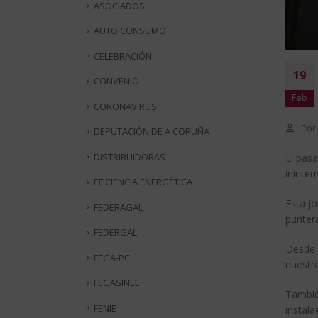
ASOCIADOS
AUTO CONSUMO
CELEBRACIÓN
19
CONVENIO
Feb
CORONAVIRUS
Por
DEPUTACIÓN DE A CORUÑA
DISTRIBUIDORAS
El pasa
ininter
EFICIENCIA ENERGÉTICA
Esta j
FEDERAGAL
puntera
FEDERGAL
Desde 
FEGA-PC
nuestr
FEGASINEL
Tambié
FENIE
instala