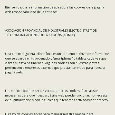
Bienvenida/o a la información básica sobre las cookies de la página
web responsabilidad de la entidad:
ASOCIACION PROVINCIAL DE INDUSTRIALES ELECTRICISTAS Y DE
TELECOMUNICACIONES DE LA CORUÑA (ASINEC)
CONTÁCTANOS
Una cookie o galleta informática es un pequeño archivo de información
Dirección:
Rafael Alberti 7, 1º C-D. 15008 A Coruña
que se guarda en tu ordenador, “smartphone” o tableta cada vez que
visitas nuestra página web. Algunas cookies son nuestras y otras
Teléfono:
981 299 710
pertenecen a empresas externas que prestan servicios para nuestra
Email:
asinec@asinec.org
página web.
MENÚ
Las cookies pueden ser de varios tipos: las cookies técnicas son
necesarias para que nuestra página web pueda funcionar, no necesitan
Noticias
de tu autorización y son las únicas que tenemos activadas por defecto.
ASINEC
El resto de cookies sirven para mejorar nuestra página, para
Servicios