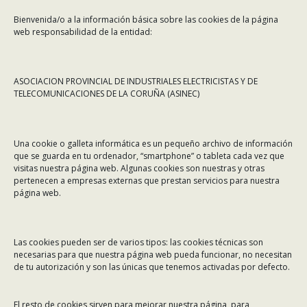
Bienvenida/o a la información básica sobre las cookies de la página
web responsabilidad de la entidad:
ASOCIACION PROVINCIAL DE INDUSTRIALES ELECTRICISTAS Y DE
TELECOMUNICACIONES DE LA CORUÑA (ASINEC)
CONTÁCTANOS
Una cookie o galleta informática es un pequeño archivo de información
Dirección:
Rafael Alberti 7, 1º C-D. 15008 A Coruña
que se guarda en tu ordenador, “smartphone” o tableta cada vez que
visitas nuestra página web. Algunas cookies son nuestras y otras
Teléfono:
981 299 710
pertenecen a empresas externas que prestan servicios para nuestra
Email:
asinec@asinec.org
página web.
MENÚ
Las cookies pueden ser de varios tipos: las cookies técnicas son
necesarias para que nuestra página web pueda funcionar, no necesitan
Noticias
de tu autorización y son las únicas que tenemos activadas por defecto.
ASINEC
El resto de cookies sirven para mejorar nuestra página, para
Servicios