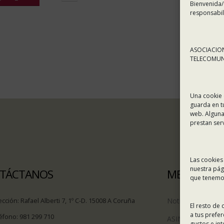
Bienvenida/
responsabil
ASOCIACION
TELECOMUNI
Una cookie 
guarda en t
web. Alguna
prestan ser
Las cookies
nuestra pág
TÁCTANOS
MENÚ
que tenemos
Noticias
ección:
Rafael Alberti 7, 1º C-D. 15008 A Coruña
El resto de
a tus prefe
éfono:
981 299 710
ASINEC
gustos e in