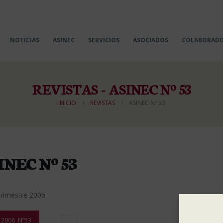
NOTICIAS
ASINEC
SERVICIOS
ASOCIADOS
COLABORAD
REVISTAS - ASINEC Nº 53
INICIO
REVISTAS
ASINEC Nº 53
INEC Nº 53
trimestre 2006
2006_Nº53