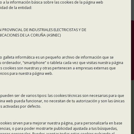
o a la información básica sobre las cookies de la página web
idad de la entidad:
 PROVINCIAL DE INDUSTRIALES ELECTRICISTAS Y DE
Tramitación Telemática
CACIONES DE LA CORUÑA (ASINEC)
o galleta informática es un pequeño archivo de información que se
u ordenador, “smartphone” o tableta cada vez que visitas nuestra página
s cookies son nuestras y otras pertenecen a empresas externas que
vicios para nuestra página web.
 pueden ser de varios tipos: las cookies técnicas son necesarias para que
ina web pueda funcionar, no necesitan de tu autorización y son las únicas
 activadas por defecto.
Tablón de Anuncios
 cookies sirven para mejorar nuestra página, para personalizarla en base
rencias, o para poder mostrarte publicidad ajustada a tus búsquedas,
Colaboradores
tereses personales. Puedes aceptar todas estas cookies pulsando el