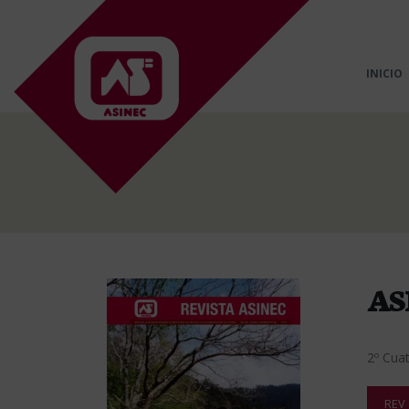
INICIO
AS
2º Cua
REV_