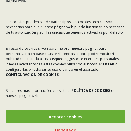
página web.
MENÚ
Las cookies pueden ser de varios tipos: las cookies técnicas son
necesarias para que nuestra página web pueda funcionar, no necesitan
Noticias
de tu autorización y son las únicas que tenemos activadas por defecto.
ASINEC
El resto de cookies sirven para mejorar nuestra página, para
Servicios
personalizarla en base a tus preferencias, o para poder mostrarte
Asociados
publicidad ajustada a tus búsquedas, gustos e intereses personales.
Puedes aceptar todas estas cookies pulsando el botón
ACEPTAR
o
Tablón de Anuncios
configurarlas o rechazar su uso clicando en el apartado
CONFIGURACIÓN DE COOKIES
.
Colaboradores
Incidencias en Expediente U.F.D.
Si quieres más información, consulta la
POLÍTICA DE COOKIES
de
nuestra página web.
Contacto
Aceptar cookies
Denegado