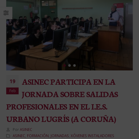
ASINEC PARTICIPA EN LA
19
Feb
JORNADA SOBRE SALIDAS
PROFESIONALES EN EL I.E.S.
URBANO LUGRÍS (A CORUÑA)
Por
ASINEC
ASINEC
,
FORMACIÓN
,
JORNADAS
,
XÓVENES INSTALADORES