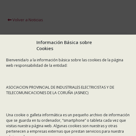
Volver a Noticias
Información Básica sobre
Cookies
Bienvenida/o a la información básica sobre las cookies de la página
web responsabilidad de la entidad:
ASOCIACION PROVINCIAL DE INDUSTRIALES ELECTRICISTAS Y DE
TELECOMUNICACIONES DE LA CORUÑA (ASINEC)
CONTÁCTANOS
Una cookie o galleta informática es un pequeño archivo de información
Dirección:
Rafael Alberti 7, 1º C-D. 15008 A Coruña
que se guarda en tu ordenador, “smartphone” o tableta cada vez que
visitas nuestra página web. Algunas cookies son nuestras y otras
Teléfono:
981 299 710
pertenecen a empresas externas que prestan servicios para nuestra
Email:
asinec@asinec.org