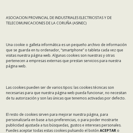
ASOCIACION PROVINCIAL DE INDUSTRIALES ELECTRICISTAS Y DE
TELECOMUNICACIONES DE LA CORUÑA (ASINEC)
CONTÁCTANOS
Una cookie o galleta informática es un pequeño archivo de información
Dirección:
Rafael Alberti 7, 1º C-D. 15008 A Coruña
que se guarda en tu ordenador, “smartphone” o tableta cada vez que
visitas nuestra página web. Algunas cookies son nuestras y otras
Teléfono:
981 299 710
pertenecen a empresas externas que prestan servicios para nuestra
Email:
asinec@asinec.org
página web.
MENÚ
Las cookies pueden ser de varios tipos: las cookies técnicas son
necesarias para que nuestra página web pueda funcionar, no necesitan
Noticias
de tu autorización y son las únicas que tenemos activadas por defecto.
ASINEC
El resto de cookies sirven para mejorar nuestra página, para
Servicios
personalizarla en base a tus preferencias, o para poder mostrarte
Asociados
publicidad ajustada a tus búsquedas, gustos e intereses personales.
Puedes aceptar todas estas cookies pulsando el botón
ACEPTAR
o