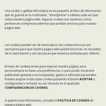
CONTÁCTANOS
Una cookie o galleta informática es un pequeño archivo de información
Dirección:
Rafael Alberti 7, 1º C-D. 15008 A Coruña
que se guarda en tu ordenador, “smartphone” o tableta cada vez que
visitas nuestra página web. Algunas cookies son nuestras y otras
Teléfono:
981 299 710
pertenecen a empresas externas que prestan servicios para nuestra
Email:
asinec@asinec.org
página web.
MENÚ
Las cookies pueden ser de varios tipos: las cookies técnicas son
necesarias para que nuestra página web pueda funcionar, no necesitan
Noticias
de tu autorización y son las únicas que tenemos activadas por defecto.
ASINEC
El resto de cookies sirven para mejorar nuestra página, para
Servicios
personalizarla en base a tus preferencias, o para poder mostrarte
Asociados
publicidad ajustada a tus búsquedas, gustos e intereses personales.
Puedes aceptar todas estas cookies pulsando el botón
ACEPTAR
o
Tablón de Anuncios
configurarlas o rechazar su uso clicando en el apartado
CONFIGURACIÓN DE COOKIES
.
Colaboradores
Incidencias en Expediente U.F.D.
Si quieres más información, consulta la
POLÍTICA DE COOKIES
de
nuestra página web.