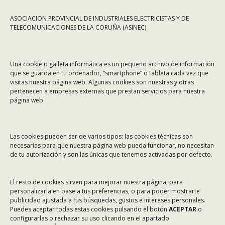
ASOCIACION PROVINCIAL DE INDUSTRIALES ELECTRICISTAS Y DE
TELECOMUNICACIONES DE LA CORUÑA (ASINEC)
CONTÁCTANOS
Una cookie o galleta informática es un pequeño archivo de información
Dirección:
Rafael Alberti 7, 1º C-D. 15008 A Coruña
que se guarda en tu ordenador, “smartphone” o tableta cada vez que
visitas nuestra página web. Algunas cookies son nuestras y otras
Teléfono:
981 299 710
pertenecen a empresas externas que prestan servicios para nuestra
Email:
asinec@asinec.org
página web.
MENÚ
Las cookies pueden ser de varios tipos: las cookies técnicas son
necesarias para que nuestra página web pueda funcionar, no necesitan
Noticias
de tu autorización y son las únicas que tenemos activadas por defecto.
ASINEC
El resto de cookies sirven para mejorar nuestra página, para
Servicios
personalizarla en base a tus preferencias, o para poder mostrarte
Asociados
publicidad ajustada a tus búsquedas, gustos e intereses personales.
Puedes aceptar todas estas cookies pulsando el botón
ACEPTAR
o
Tablón de Anuncios
configurarlas o rechazar su uso clicando en el apartado