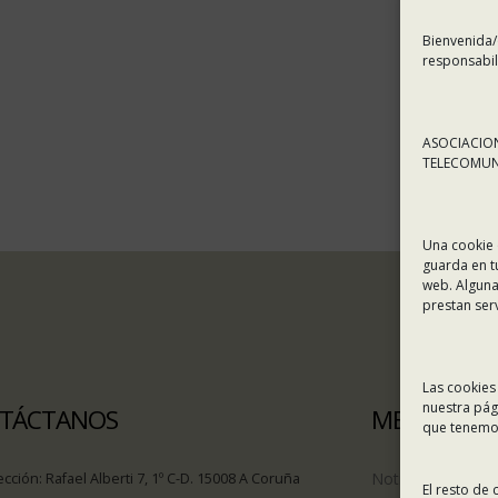
Bienvenida/
responsabil
ASOCIACION
TELECOMUNI
Una cookie 
guarda en t
web. Alguna
prestan ser
Las cookies
nuestra pág
TÁCTANOS
MENÚ
que tenemos
Noticias
ección:
Rafael Alberti 7, 1º C-D. 15008 A Coruña
El resto de