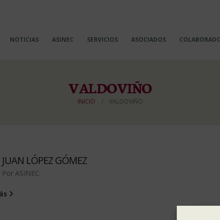
NOTICIAS
ASINEC
SERVICIOS
ASOCIADOS
COLABORAD
VALDOVIÑO
INICIO
VALDOVIÑO
JUAN LÓPEZ GÓMEZ
Por
ASINEC
más