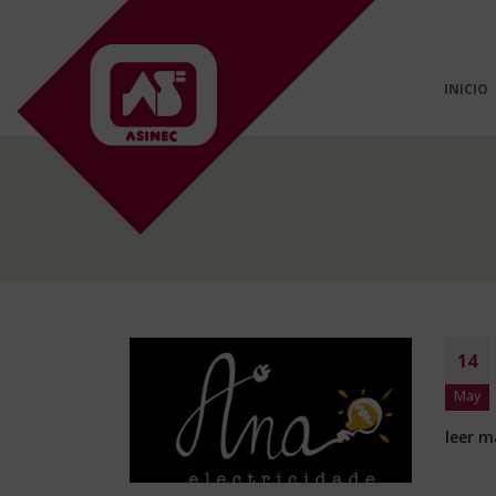
INICIO
14
May
leer 