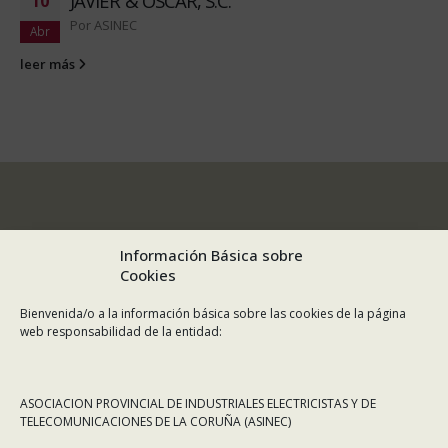
JAVIER & OSCAR, S.C.
10
Por
ASINEC
Abr
leer más
Información Básica sobre
Cookies
Bienvenida/o a la información básica sobre las cookies de la página
web responsabilidad de la entidad:
ASOCIACION PROVINCIAL DE INDUSTRIALES ELECTRICISTAS Y DE
TELECOMUNICACIONES DE LA CORUÑA (ASINEC)