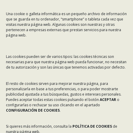
CONTÁCTANOS
Una cookie o galleta informática es un pequeño archivo de información
Dirección:
Rafael Alberti 7, 1º C-D. 15008 A Coruña
que se guarda en tu ordenador, “smartphone” o tableta cada vez que
visitas nuestra página web. Algunas cookies son nuestras y otras
Teléfono:
981 299 710
pertenecen a empresas externas que prestan servicios para nuestra
Email:
asinec@asinec.org
página web.
MENÚ
Las cookies pueden ser de varios tipos: las cookies técnicas son
necesarias para que nuestra página web pueda funcionar, no necesitan
Noticias
de tu autorización y son las únicas que tenemos activadas por defecto.
ASINEC
El resto de cookies sirven para mejorar nuestra página, para
Servicios
personalizarla en base a tus preferencias, o para poder mostrarte
publicidad ajustada a tus búsquedas, gustos e intereses personales.
Asociados
Puedes aceptar todas estas cookies pulsando el botón
ACEPTAR
o
Tablón de Anuncios
configurarlas o rechazar su uso clicando en el apartado
CONFIGURACIÓN DE COOKIES
.
Colaboradores
Incidencias en Expediente U.F.D.
Si quieres más información, consulta la
POLÍTICA DE COOKIES
de
nuestra página web.