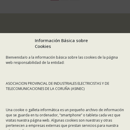
Información Básica sobre
Cookies
Bienvenida/o a la información básica sobre las cookies de la página
web responsabilidad de la entidad:
ASOCIACION PROVINCIAL DE INDUSTRIALES ELECTRICISTAS Y DE
TELECOMUNICACIONES DE LA CORUÑA (ASINEC)
CONTÁCTANOS
Una cookie o galleta informática es un pequeño archivo de información
Dirección:
Rafael Alberti 7, 1º C-D. 15008 A Coruña
que se guarda en tu ordenador, “smartphone” o tableta cada vez que
visitas nuestra página web. Algunas cookies son nuestras y otras
Teléfono:
981 299 710
pertenecen a empresas externas que prestan servicios para nuestra
Email:
asinec@asinec.org