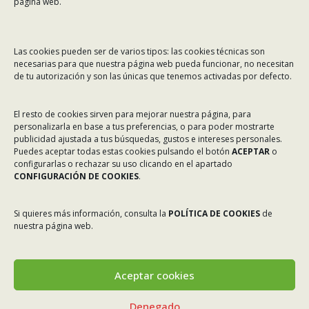
página web.
MENÚ
Las cookies pueden ser de varios tipos: las cookies técnicas son
necesarias para que nuestra página web pueda funcionar, no necesitan
Noticias
de tu autorización y son las únicas que tenemos activadas por defecto.
ASINEC
El resto de cookies sirven para mejorar nuestra página, para
Servicios
personalizarla en base a tus preferencias, o para poder mostrarte
Asociados
publicidad ajustada a tus búsquedas, gustos e intereses personales.
Puedes aceptar todas estas cookies pulsando el botón
ACEPTAR
o
Tablón de Anuncios
configurarlas o rechazar su uso clicando en el apartado
CONFIGURACIÓN DE COOKIES
.
Colaboradores
Incidencias en Expediente U.F.D.
Si quieres más información, consulta la
POLÍTICA DE COOKIES
de
nuestra página web.
Contacto
Aceptar cookies
Denegado