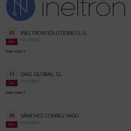
INELTRON SOLUTIONS S.L.U.
02
Por
ASINEC
Ene
leer más
GAEL GLOBAL, S.L.
11
Por
ASINEC
Dic
leer más
SÁNCHEZ COMBO, YAGO
26
Por
ASINEC
Nov