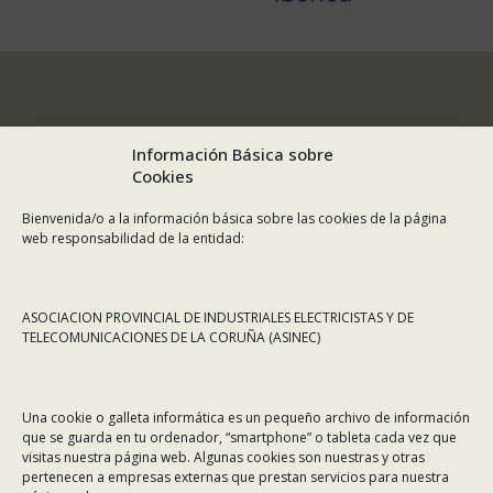
Información Básica sobre
Cookies
Bienvenida/o a la información básica sobre las cookies de la página
web responsabilidad de la entidad:
ASOCIACION PROVINCIAL DE INDUSTRIALES ELECTRICISTAS Y DE
TELECOMUNICACIONES DE LA CORUÑA (ASINEC)
CONTÁCTANOS
Una cookie o galleta informática es un pequeño archivo de información
Dirección:
Rafael Alberti 7, 1º C-D. 15008 A Coruña
que se guarda en tu ordenador, “smartphone” o tableta cada vez que
visitas nuestra página web. Algunas cookies son nuestras y otras
Teléfono:
981 299 710
pertenecen a empresas externas que prestan servicios para nuestra