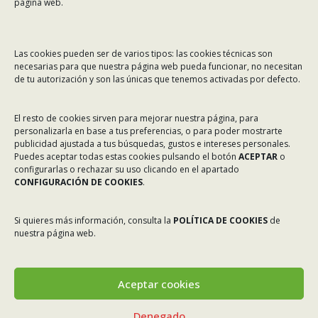
Email:
asinec@asinec.org
página web.
MENÚ
Las cookies pueden ser de varios tipos: las cookies técnicas son
necesarias para que nuestra página web pueda funcionar, no necesitan
Noticias
de tu autorización y son las únicas que tenemos activadas por defecto.
ASINEC
El resto de cookies sirven para mejorar nuestra página, para
Servicios
personalizarla en base a tus preferencias, o para poder mostrarte
Asociados
publicidad ajustada a tus búsquedas, gustos e intereses personales.
Puedes aceptar todas estas cookies pulsando el botón
ACEPTAR
o
Tablón de Anuncios
configurarlas o rechazar su uso clicando en el apartado
CONFIGURACIÓN DE COOKIES
.
Colaboradores
Incidencias en Expediente U.F.D.
Si quieres más información, consulta la
POLÍTICA DE COOKIES
de
nuestra página web.
Contacto
Aceptar cookies
Denegado