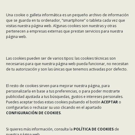
CONTÁCTANOS
Una cookie o galleta informática es un pequeño archivo de información
Dirección:
Rafael Alberti 7, 1º C-D. 15008 A Coruña
que se guarda en tu ordenador, “smartphone” o tableta cada vez que
visitas nuestra página web. Algunas cookies son nuestras y otras
Teléfono:
981 299 710
pertenecen a empresas externas que prestan servicios para nuestra
Email:
asinec@asinec.org
página web.
MENÚ
Las cookies pueden ser de varios tipos: las cookies técnicas son
necesarias para que nuestra página web pueda funcionar, no necesitan
Noticias
de tu autorización y son las únicas que tenemos activadas por defecto.
ASINEC
El resto de cookies sirven para mejorar nuestra página, para
Servicios
personalizarla en base a tus preferencias, o para poder mostrarte
Asociados
publicidad ajustada a tus búsquedas, gustos e intereses personales.
Puedes aceptar todas estas cookies pulsando el botón
ACEPTAR
o
Tablón de Anuncios
configurarlas o rechazar su uso clicando en el apartado
CONFIGURACIÓN DE COOKIES
.
Colaboradores
Incidencias en Expediente U.F.D.
Si quieres más información, consulta la
POLÍTICA DE COOKIES
de
nuestra página web.