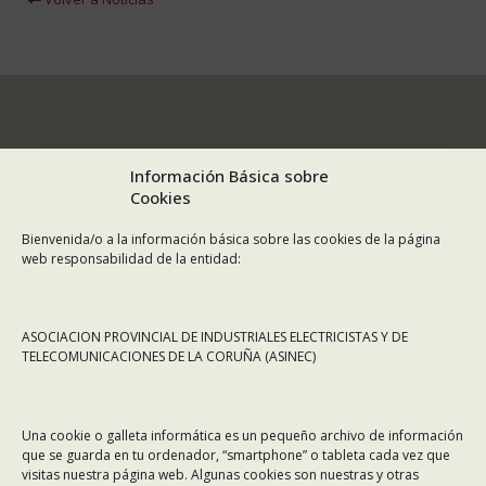
Información Básica sobre
Cookies
Bienvenida/o a la información básica sobre las cookies de la página
web responsabilidad de la entidad:
ASOCIACION PROVINCIAL DE INDUSTRIALES ELECTRICISTAS Y DE
TELECOMUNICACIONES DE LA CORUÑA (ASINEC)
CONTÁCTANOS
Una cookie o galleta informática es un pequeño archivo de información
Dirección:
Rafael Alberti 7, 1º C-D. 15008 A Coruña
que se guarda en tu ordenador, “smartphone” o tableta cada vez que
visitas nuestra página web. Algunas cookies son nuestras y otras
Teléfono:
981 299 710