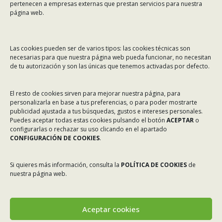
pertenecen a empresas externas que prestan servicios para nuestra
Email:
asinec@asinec.org
página web.
MENÚ
Las cookies pueden ser de varios tipos: las cookies técnicas son
necesarias para que nuestra página web pueda funcionar, no necesitan
Noticias
de tu autorización y son las únicas que tenemos activadas por defecto.
ASINEC
El resto de cookies sirven para mejorar nuestra página, para
Servicios
personalizarla en base a tus preferencias, o para poder mostrarte
Asociados
publicidad ajustada a tus búsquedas, gustos e intereses personales.
Puedes aceptar todas estas cookies pulsando el botón
ACEPTAR
o
Tablón de Anuncios
configurarlas o rechazar su uso clicando en el apartado
CONFIGURACIÓN DE COOKIES
.
Colaboradores
Incidencias en Expediente U.F.D.
Si quieres más información, consulta la
POLÍTICA DE COOKIES
de
nuestra página web.
Contacto
Aceptar cookies