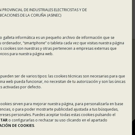
 PROVINCIAL DE INDUSTRIALES ELECTRICISTAS Y DE
CACIONES DE LA CORUÑA (ASINEC)
o galleta informática es un pequeño archivo de información que se
u ordenador, “smartphone” o tableta cada vez que visitas nuestra página
s cookies son nuestras y otras pertenecen a empresas externas que
vicios para nuestra página web.
 pueden ser de varios tipos: las cookies técnicas son necesarias para que
ina web pueda funcionar, no necesitan de tu autorización y son las únicas
 activadas por defecto.
Tablón de Anuncios
 cookies sirven para mejorar nuestra página, para personalizarla en base
rencias, o para poder mostrarte publicidad ajustada a tus búsquedas,
Colaboradores
tereses personales. Puedes aceptar todas estas cookies pulsando el
PTAR
o configurarlas o rechazar su uso clicando en el apartado
Incidencias en Expediente
CIÓN DE COOKIES
.
U.F.D.