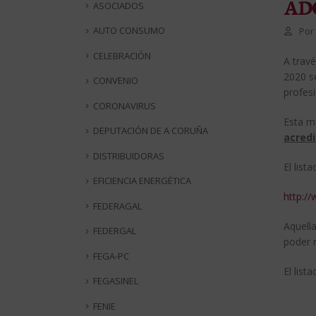
ADQ
ASOCIADOS
AUTO CONSUMO
Por
CELEBRACIÓN
A trav
2020 s
CONVENIO
profesi
CORONAVIRUS
Esta m
DEPUTACIÓN DE A CORUÑA
acredi
DISTRIBUIDORAS
El list
EFICIENCIA ENERGÉTICA
http:/
FEDERAGAL
Aquell
FEDERGAL
poder r
FEGA-PC
El list
FEGASINEL
FENIE