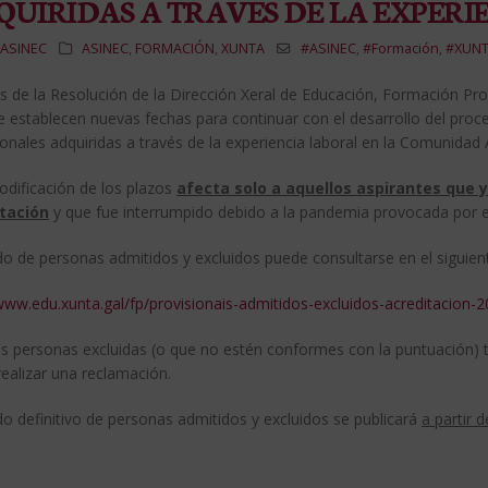
UIRIDAS A TRAVÉS DE LA EXPERI
ASINEC
ASINEC
,
FORMACIÓN
,
XUNTA
#ASINEC
,
#Formación
,
#XUN
és de la Resolución de la Dirección Xeral de Educación, Formación Pr
e establecen nuevas fechas para continuar con el desarrollo del pro
onales adquiridas a través de la experiencia laboral en la Comunidad
odificación de los plazos
afecta solo a aquellos aspirantes que 
tación
y que fue interrumpido debido a la pandemia provocada por 
ado de personas admitidos y excluidos puede consultarse en el siguien
/www.edu.xunta.gal/fp/provisionais-admitidos-excluidos-acreditacion-
as personas excluidas (o que no estén conformes con la puntuación) t
ealizar una reclamación.
ado definitivo de personas admitidos y excluidos se publicará
a partir 