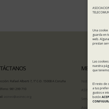
ASOCIACION
TELECOMUNI
Una cookie 
guarda en t
web. Alguna
prestan ser
Las cookies
nuestra pág
TÁCTANOS
MENÚ
que tenemos
Noticias
ección:
Rafael Alberti 7, 1º C-D. 15008 A Coruña
El resto de
a tus prefe
éfono:
981 299 710
ASINEC
gustos e in
il:
asinec@asinec.org
botón
ACE
Servicios
CONFIGURA
Asociados