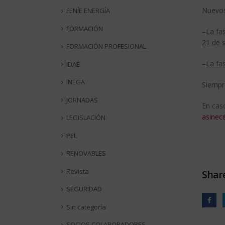
Nuevos
FENÍE ENERGÍA
FORMACIÓN
–
La fa
21 de 
FORMACIÓN PROFESIONAL
–
La fa
IDAE
INEGA
Siempr
JORNADAS
En cas
asinec
LEGISLACIÓN
PEL
RENOVABLES
Revista
Share
SEGURIDAD
Sin categoría
SOCIOS COLABORADORES