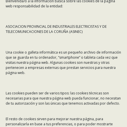
Bienvenida/o a la información básica sobre las cookies de la página
web responsabilidad de la entidad:
ASOCIACION PROVINCIAL DE INDUSTRIALES ELECTRICISTAS Y DE
TELECOMUNICACIONES DE LA CORUÑA (ASINEC)
CONTÁCTANOS
Una cookie o galleta informática es un pequeño archivo de información
Dirección:
Rafael Alberti 7, 1º C-D. 15008 A Coruña
que se guarda en tu ordenador, “smartphone” o tableta cada vez que
visitas nuestra página web. Algunas cookies son nuestras y otras
Teléfono:
981 299 710
pertenecen a empresas externas que prestan servicios para nuestra
Email:
asinec@asinec.org
página web.
MENÚ
Las cookies pueden ser de varios tipos: las cookies técnicas son
necesarias para que nuestra página web pueda funcionar, no necesitan
Noticias
de tu autorización y son las únicas que tenemos activadas por defecto.
ASINEC
El resto de cookies sirven para mejorar nuestra página, para
Servicios
personalizarla en base a tus preferencias, o para poder mostrarte