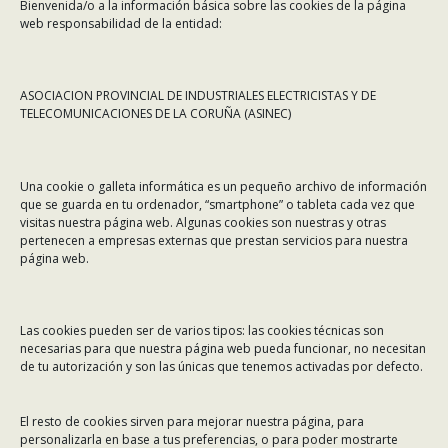
Bienvenida/o a la información básica sobre las cookies de la página
web responsabilidad de la entidad:
ASOCIACION PROVINCIAL DE INDUSTRIALES ELECTRICISTAS Y DE
TELECOMUNICACIONES DE LA CORUÑA (ASINEC)
CONTÁCTANOS
Una cookie o galleta informática es un pequeño archivo de información
Dirección:
Rafael Alberti 7, 1º C-D. 15008 A Coruña
que se guarda en tu ordenador, “smartphone” o tableta cada vez que
visitas nuestra página web. Algunas cookies son nuestras y otras
Teléfono:
981 299 710
pertenecen a empresas externas que prestan servicios para nuestra
Email:
asinec@asinec.org
página web.
MENÚ
Las cookies pueden ser de varios tipos: las cookies técnicas son
necesarias para que nuestra página web pueda funcionar, no necesitan
Noticias
de tu autorización y son las únicas que tenemos activadas por defecto.
ASINEC
El resto de cookies sirven para mejorar nuestra página, para
Servicios
personalizarla en base a tus preferencias, o para poder mostrarte