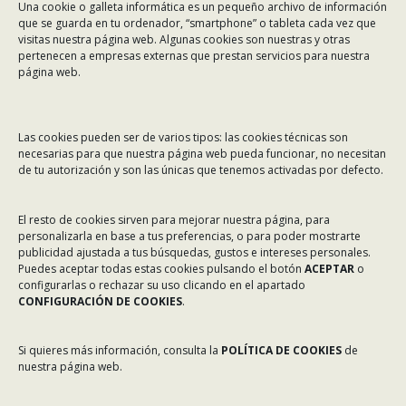
Una cookie o galleta informática es un pequeño archivo de información
Dirección:
Rafael Alberti 7, 1º C-D. 15008 A Coruña
que se guarda en tu ordenador, “smartphone” o tableta cada vez que
visitas nuestra página web. Algunas cookies son nuestras y otras
Teléfono:
981 299 710
pertenecen a empresas externas que prestan servicios para nuestra
Email:
asinec@asinec.org
página web.
MENÚ
Las cookies pueden ser de varios tipos: las cookies técnicas son
necesarias para que nuestra página web pueda funcionar, no necesitan
Noticias
de tu autorización y son las únicas que tenemos activadas por defecto.
ASINEC
El resto de cookies sirven para mejorar nuestra página, para
Servicios
personalizarla en base a tus preferencias, o para poder mostrarte
Asociados
publicidad ajustada a tus búsquedas, gustos e intereses personales.
Puedes aceptar todas estas cookies pulsando el botón
ACEPTAR
o
Tablón de Anuncios
configurarlas o rechazar su uso clicando en el apartado
CONFIGURACIÓN DE COOKIES
.
Colaboradores
Incidencias en Expediente U.F.D.
Si quieres más información, consulta la
POLÍTICA DE COOKIES
de
nuestra página web.
Contacto