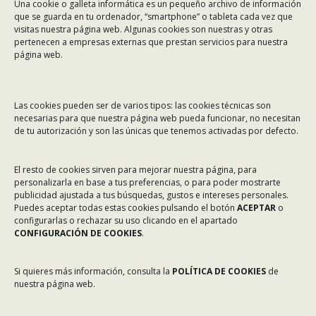
Una cookie o galleta informática es un pequeño archivo de información
Dirección:
Rafael Alberti 7, 1º C-D. 15008 A Coruña
que se guarda en tu ordenador, “smartphone” o tableta cada vez que
visitas nuestra página web. Algunas cookies son nuestras y otras
Teléfono:
981 299 710
pertenecen a empresas externas que prestan servicios para nuestra
Email:
asinec@asinec.org
página web.
MENÚ
Las cookies pueden ser de varios tipos: las cookies técnicas son
necesarias para que nuestra página web pueda funcionar, no necesitan
Noticias
de tu autorización y son las únicas que tenemos activadas por defecto.
ASINEC
El resto de cookies sirven para mejorar nuestra página, para
Servicios
personalizarla en base a tus preferencias, o para poder mostrarte
Asociados
publicidad ajustada a tus búsquedas, gustos e intereses personales.
Puedes aceptar todas estas cookies pulsando el botón
ACEPTAR
o
Tablón de Anuncios
configurarlas o rechazar su uso clicando en el apartado
CONFIGURACIÓN DE COOKIES
.
Colaboradores
Incidencias en Expediente U.F.D.
Si quieres más información, consulta la
POLÍTICA DE COOKIES
de
nuestra página web.
Contacto