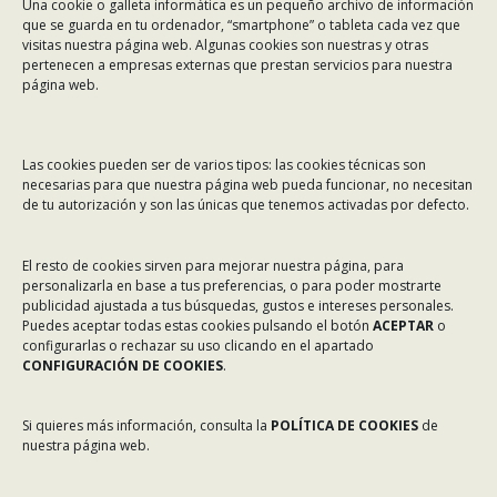
Una cookie o galleta informática es un pequeño archivo de información
Dirección:
Rafael Alberti 7, 1º C-D. 15008 A Coruña
que se guarda en tu ordenador, “smartphone” o tableta cada vez que
visitas nuestra página web. Algunas cookies son nuestras y otras
Teléfono:
981 299 710
pertenecen a empresas externas que prestan servicios para nuestra
Email:
asinec@asinec.org
página web.
MENÚ
Las cookies pueden ser de varios tipos: las cookies técnicas son
necesarias para que nuestra página web pueda funcionar, no necesitan
Noticias
de tu autorización y son las únicas que tenemos activadas por defecto.
ASINEC
El resto de cookies sirven para mejorar nuestra página, para
Servicios
personalizarla en base a tus preferencias, o para poder mostrarte
publicidad ajustada a tus búsquedas, gustos e intereses personales.
Asociados
Puedes aceptar todas estas cookies pulsando el botón
ACEPTAR
o
Tablón de Anuncios
configurarlas o rechazar su uso clicando en el apartado
CONFIGURACIÓN DE COOKIES
.
Colaboradores
Incidencias en Expediente U.F.D.
Si quieres más información, consulta la
POLÍTICA DE COOKIES
de
nuestra página web.
Contacto