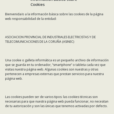
Cookies
Bienvenida/o a la información básica sobre las cookies de la página
web responsabilidad de la entidad:
ASOCIACION PROVINCIAL DE INDUSTRIALES ELECTRICISTAS Y DE
TELECOMUNICACIONES DE LA CORUÑA (ASINEC)
CONTÁCTANOS
Una cookie o galleta informática es un pequeño archivo de información
Dirección:
Rafael Alberti 7, 1º C-D. 15008 A Coruña
que se guarda en tu ordenador, “smartphone” o tableta cada vez que
visitas nuestra página web. Algunas cookies son nuestras y otras
Teléfono:
981 299 710
pertenecen a empresas externas que prestan servicios para nuestra
Email:
asinec@asinec.org
página web.
MENÚ
Las cookies pueden ser de varios tipos: las cookies técnicas son
necesarias para que nuestra página web pueda funcionar, no necesitan
Noticias
de tu autorización y son las únicas que tenemos activadas por defecto.
ASINEC