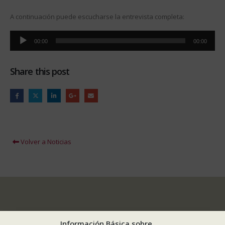
A continuación puede escucharse la entrevista completa:
Reproductor
00:00
00:00
de
audio
Share this post
Volver a Noticias
Información Básica sobre