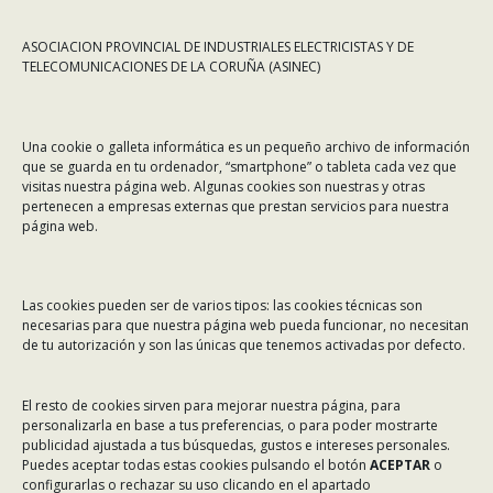
ASOCIACION PROVINCIAL DE INDUSTRIALES ELECTRICISTAS Y DE
TELECOMUNICACIONES DE LA CORUÑA (ASINEC)
CONTÁCTANOS
Una cookie o galleta informática es un pequeño archivo de información
Dirección:
Rafael Alberti 7, 1º C-D. 15008 A Coruña
que se guarda en tu ordenador, “smartphone” o tableta cada vez que
visitas nuestra página web. Algunas cookies son nuestras y otras
Teléfono:
981 299 710
pertenecen a empresas externas que prestan servicios para nuestra
Email:
asinec@asinec.org
página web.
MENÚ
Las cookies pueden ser de varios tipos: las cookies técnicas son
necesarias para que nuestra página web pueda funcionar, no necesitan
Noticias
de tu autorización y son las únicas que tenemos activadas por defecto.
ASINEC
El resto de cookies sirven para mejorar nuestra página, para
Servicios
personalizarla en base a tus preferencias, o para poder mostrarte
Asociados
publicidad ajustada a tus búsquedas, gustos e intereses personales.
Puedes aceptar todas estas cookies pulsando el botón
ACEPTAR
o
Tablón de Anuncios
configurarlas o rechazar su uso clicando en el apartado