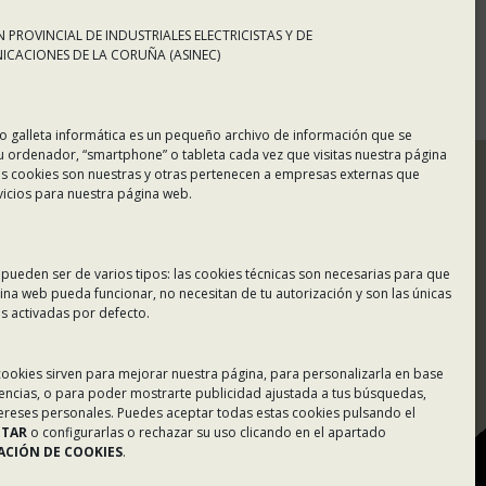
 PROVINCIAL DE INDUSTRIALES ELECTRICISTAS Y DE
CACIONES DE LA CORUÑA (ASINEC)
o galleta informática es un pequeño archivo de información que se
u ordenador, “smartphone” o tableta cada vez que visitas nuestra página
s cookies son nuestras y otras pertenecen a empresas externas que
vicios para nuestra página web.
 pueden ser de varios tipos: las cookies técnicas son necesarias para que
ina web pueda funcionar, no necesitan de tu autorización y son las únicas
 activadas por defecto.
Tablón de Anuncios
 cookies sirven para mejorar nuestra página, para personalizarla en base
rencias, o para poder mostrarte publicidad ajustada a tus búsquedas,
Colaboradores
tereses personales. Puedes aceptar todas estas cookies pulsando el
PTAR
o configurarlas o rechazar su uso clicando en el apartado
Incidencias en Expediente
CIÓN DE COOKIES
.
U.F.D.