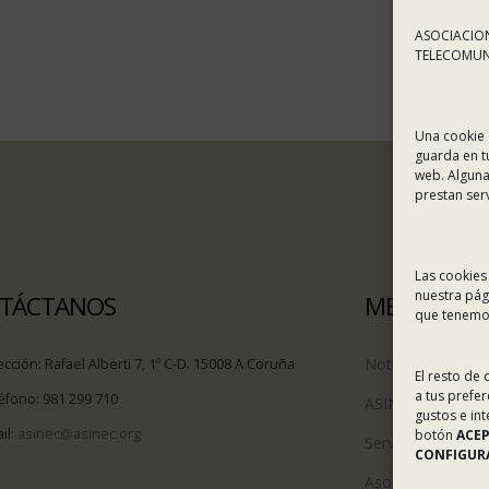
ASOCIACION
TELECOMUNI
Una cookie 
guarda en t
web. Alguna
prestan ser
Las cookies
nuestra pág
TÁCTANOS
MENÚ
que tenemos
Noticias
ección:
Rafael Alberti 7, 1º C-D. 15008 A Coruña
El resto de
a tus prefe
éfono:
981 299 710
ASINEC
gustos e in
il:
asinec@asinec.org
botón
ACE
Servicios
CONFIGURA
Asociados