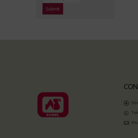
CON
Dir
Tel
Ema