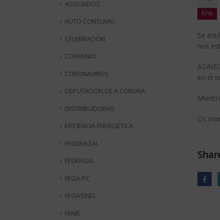
ASOCIADOS
Ene
AUTO CONSUMO
Se está
CELEBRACIÓN
nos est
CONVENIO
ASINEC 
CORONAVIRUS
en el s
DEPUTACIÓN DE A CORUÑA
Mientr
DISTRIBUIDORAS
Os man
EFICIENCIA ENERGÉTICA
FEDERAGAL
Share
FEDERGAL
FEGA-PC
FEGASINEL
FENIE