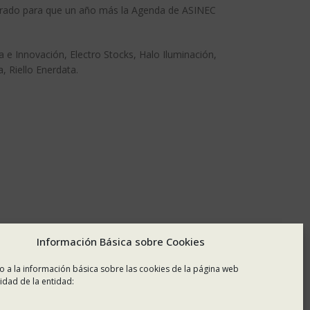
orado para que un año más la Agenda de ASINEC
a e Innovación, Electro Stocks, Halo Iluminación,
 Riello Enerdata.
Información Básica sobre Cookies
o a la información básica sobre las cookies de la página web
idad de la entidad: