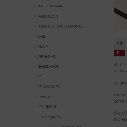
FENÍE ENERGÍA
FORMACIÓN
FORMACIÓN PROFESIONAL
IDAE
22
INEGA
Dic
JORNADAS
Por
LEGISLACIÓN
#AS
PEL
En uno
RENOVABLES
Este a
Revista
como m
SEGURIDAD
El enví
Sin categoría
hubies
SOCIOS COLABORADORES