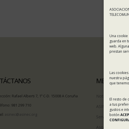
ASOCIACION
TELECOMUNI
Una cookie 
guarda en t
web. Alguna
prestan ser
Las cookies
nuestra pág
TÁCTANOS
MENÚ
que tenemos
Noticias
ección:
Rafael Alberti 7, 1º C-D. 15008 A Coruña
El resto de
a tus prefe
éfono:
981 299 710
ASINEC
gustos e in
il:
asinec@asinec.org
botón
ACE
Servicios
CONFIGURA
Asociados