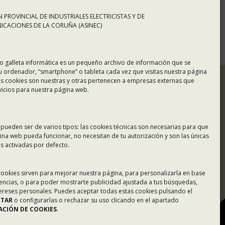
 PROVINCIAL DE INDUSTRIALES ELECTRICISTAS Y DE
CACIONES DE LA CORUÑA (ASINEC)
o galleta informática es un pequeño archivo de información que se
u ordenador, “smartphone” o tableta cada vez que visitas nuestra página
s cookies son nuestras y otras pertenecen a empresas externas que
vicios para nuestra página web.
 pueden ser de varios tipos: las cookies técnicas son necesarias para que
ina web pueda funcionar, no necesitan de tu autorización y son las únicas
 activadas por defecto.
Tablón de Anuncios
 cookies sirven para mejorar nuestra página, para personalizarla en base
rencias, o para poder mostrarte publicidad ajustada a tus búsquedas,
Colaboradores
tereses personales. Puedes aceptar todas estas cookies pulsando el
PTAR
o configurarlas o rechazar su uso clicando en el apartado
Incidencias en Expediente
CIÓN DE COOKIES
.
U.F.D.