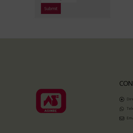
CON
Dir
Tel
Ema