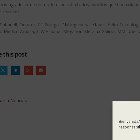
os agradecer de un modo especial a todos aquellos que han colab
 realidad:
abadell, Circutor, CT Galega, DM Ingeniería, Efapel, Eleko Tecnologí
uto Médico Arriaza, ITW España, Meganor, Metalux Galicia, MMconecta,
 this post
er a Noticias
Bienvenida/
responsabil