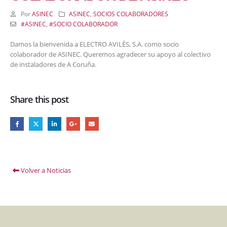
Por
ASINEC
ASINEC
,
SOCIOS COLABORADORES
#ASINEC
,
#SOCIO COLABORADOR
Damos la bienvenida a ELECTRO AVILÉS, S.A. como socio
colaborador de ASINEC. Queremos agradecer su apoyo al colectivo
de instaladores de A Coruña.
Share this post
Volver a Noticias