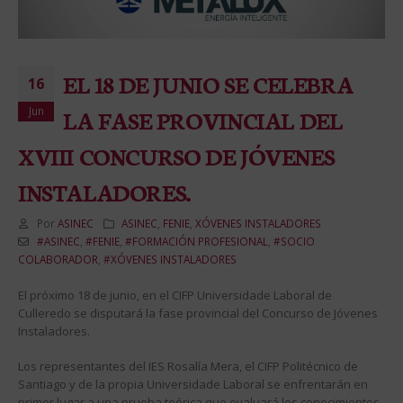
EL 18 DE JUNIO SE CELEBRA
16
Jun
LA FASE PROVINCIAL DEL
XVIII CONCURSO DE JÓVENES
INSTALADORES.
Por
ASINEC
ASINEC
,
FENIE
,
XÓVENES INSTALADORES
#ASINEC
,
#FENIE
,
#FORMACIÓN PROFESIONAL
,
#SOCIO
COLABORADOR
,
#XÓVENES INSTALADORES
El próximo 18 de junio, en el CIFP Universidade Laboral de
Culleredo se disputará la fase provincial del Concurso de Jóvenes
Instaladores.
Los representantes del IES Rosalía Mera, el CIFP Politécnico de
Santiago y de la propia Universidade Laboral se enfrentarán en
primer lugar a una prueba teórica que evaluará los conocimientos