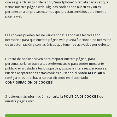
que se guarda en tu ordenador, “smartphone” o tableta cada vez que
visitas nuestra página web. Algunas cookies son nuestras y otras
Teléfono:
981 299 710
pertenecen a empresas externas que prestan servicios para nuestra
Email:
asinec@asinec.org
página web.
MENÚ
Las cookies pueden ser de varios tipos: las cookies técnicas son
necesarias para que nuestra página web pueda funcionar, no necesitan
Noticias
de tu autorización y son las únicas que tenemos activadas por defecto.
ASINEC
El resto de cookies sirven para mejorar nuestra página, para
Servicios
personalizarla en base a tus preferencias, o para poder mostrarte
Asociados
publicidad ajustada a tus búsquedas, gustos e intereses personales.
Puedes aceptar todas estas cookies pulsando el botón
ACEPTAR
o
Tablón de Anuncios
configurarlas o rechazar su uso clicando en el apartado
CONFIGURACIÓN DE COOKIES
.
Colaboradores
Incidencias en Expediente U.F.D.
Si quieres más información, consulta la
POLÍTICA DE COOKIES
de
nuestra página web.
Contacto