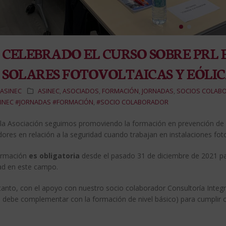
CELEBRADO EL CURSO SOBRE PRL 
SOLARES FOTOVOLTAICAS Y EÓLIC
ASINEC
ASINEC
,
ASOCIADOS
,
FORMACIÓN
,
JORNADAS
,
SOCIOS COLAB
INEC #JORNADAS #FORMACIÓN
,
#SOCIO COLABORADOR
la Asociación seguimos promoviendo la formación en prevención de r
dores en relación a la seguridad cuando trabajan en instalaciones foto
ormación
es obligatoria
desde el pasado 31 de diciembre de 2021 pa
dad en este campo.
tanto, con el apoyo con nuestro socio colaborador Consultoría Integr
e debe complementar con la formación de nivel básico) para cumplir c