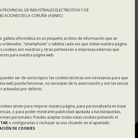
 PROVINCIAL DE INDUSTRIALES ELECTRICISTAS Y DE
CACIONES DE LA CORUÑA (ASINEC)
o galleta informática es un pequeño archivo de información que se
u ordenador, “smartphone” o tableta cada vez que visitas nuestra página
s cookies son nuestras y otras pertenecen a empresas externas que
vicios para nuestra página web.
 pueden ser de varios tipos: las cookies técnicas son necesarias para que
ina web pueda funcionar, no necesitan de tu autorización y son las únicas
 activadas por defecto.
Tablón de Anuncios
 cookies sirven para mejorar nuestra página, para personalizarla en base
rencias, o para poder mostrarte publicidad ajustada a tus búsquedas,
Colaboradores
tereses personales. Puedes aceptar todas estas cookies pulsando el
PTAR
o configurarlas o rechazar su uso clicando en el apartado
Incidencias en Expediente
CIÓN DE COOKIES
.
U.F.D.