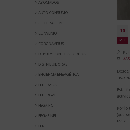
ASOCIADOS
AUTO CONSUMO
CELEBRACIÓN
10
CONVENIO
Mar
CORONAVIRUS
Por
DEPUTACIÓN DE A CORUÑA
#AS
DISTRIBUIDORAS
Desde 
EFICIENCIA ENERGÉTICA
instala
FEDERAGAL
Esta f
FEDERGAL
activi
FEGA-PC
Por lo 
(que s
FEGASINEL
Metal.
FENIE