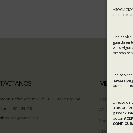
ASOCIACION
TELECOMUNI
Una cookie 
guarda en t
web. Alguna
prestan ser
Las cookies
nuestra pág
TÁCTANOS
MENÚ
que tenemos
Noticias
ección:
Rafael Alberti 7, 1º C-D. 15008 A Coruña
El resto de
a tus prefe
éfono:
981 299 710
ASINEC
gustos e in
il:
asinec@asinec.org
botón
ACE
Servicios
CONFIGURA
Asociados