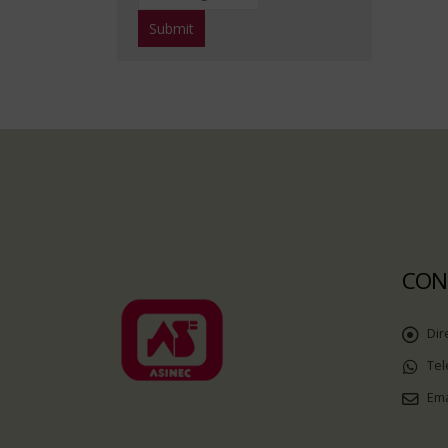
CON
Dir
Tel
Ema