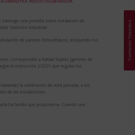
CIA ENERGÉTICA
,
#SOCIO COLABORADOR
,
e Santiago una jornada sobre instalación de
Tramitación Telemática
dor Dielectro Industrial.
nstalación de paneles fotovoltaicos, incluyendo los
ciones. Correspondió a Rafael Suárez (gerente de
egún la instrucción 2/2021 que regulan los
Valverde) la celebración de esta jornada, a los
ón de las instalaciones.
oruña ha tenido que posponerse. Cuando sea