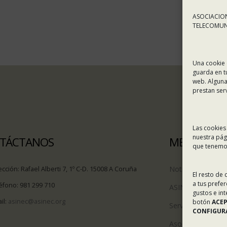
ASOCIACION
TELECOMUNI
Una cookie 
guarda en t
web. Alguna
prestan ser
Las cookies
nuestra pág
TÁCTANOS
MENÚ
que tenemos
Noticias
ección:
Rafael Alberti 7, 1º C-D. 15008 A Coruña
El resto de
a tus prefe
éfono:
981 299 710
ASINEC
gustos e in
il:
asinec@asinec.org
botón
ACE
Servicios
CONFIGURA
Asociados