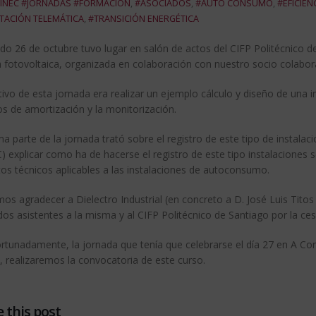
INEC #JORNADAS #FORMACIÓN
,
#ASOCIADOS
,
#AUTO CONSUMO
,
#EFICIEN
TACIÓN TELEMÁTICA
,
#TRANSICIÓN ENERGÉTICA
do 26 de octubre tuvo lugar en salón de actos del CIFP Politécnico d
 fotovoltaica, organizada en colaboración con nuestro socio colabora
tivo de esta jornada era realizar un ejemplo cálculo y diseño de una i
os de amortización y la monitorización.
ma parte de la jornada trató sobre el registro de este tipo de instala
 explicar como ha de hacerse el registro de este tipo instalaciones s
tos técnicos aplicables a las instalaciones de autoconsumo.
s agradecer a Dielectro Industrial (en concreto a D. José Luis Titos 
os asistentes a la misma y al CIFP Politécnico de Santiago por la cesi
rtunadamente, la jornada que tenía que celebrarse el día 27 en A C
, realizaremos la convocatoria de este curso.
 this post