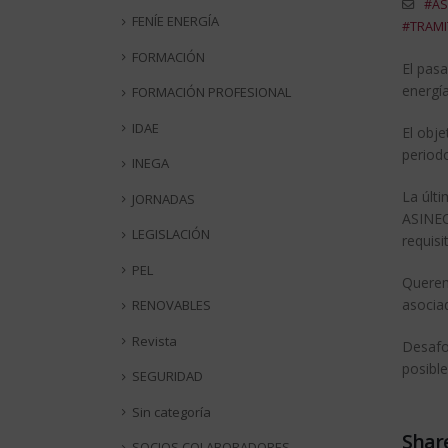
#AS
FENÍE ENERGÍA
#TRAMI
FORMACIÓN
El pasa
energía
FORMACIÓN PROFESIONAL
IDAE
El obje
period
INEGA
La últi
JORNADAS
ASINEC)
LEGISLACIÓN
requisi
PEL
Queremo
asociad
RENOVABLES
Revista
Desafo
posible
SEGURIDAD
Sin categoría
Share
SOCIOS COLABORADORES