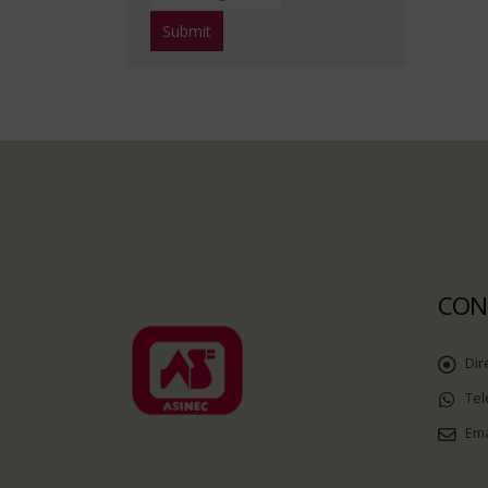
CON
Dir
Tel
Ema