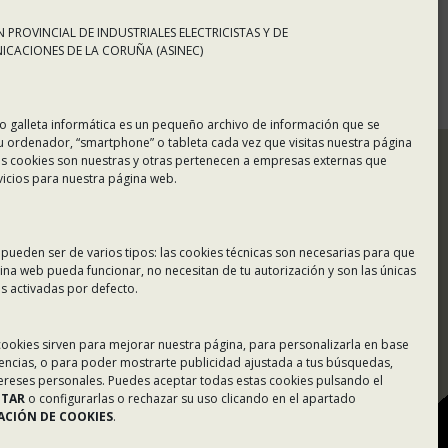
 PROVINCIAL DE INDUSTRIALES ELECTRICISTAS Y DE
CACIONES DE LA CORUÑA (ASINEC)
o galleta informática es un pequeño archivo de información que se
u ordenador, “smartphone” o tableta cada vez que visitas nuestra página
s cookies son nuestras y otras pertenecen a empresas externas que
vicios para nuestra página web.
 pueden ser de varios tipos: las cookies técnicas son necesarias para que
ina web pueda funcionar, no necesitan de tu autorización y son las únicas
 activadas por defecto.
Tablón de Anuncios
 cookies sirven para mejorar nuestra página, para personalizarla en base
rencias, o para poder mostrarte publicidad ajustada a tus búsquedas,
Colaboradores
tereses personales. Puedes aceptar todas estas cookies pulsando el
PTAR
o configurarlas o rechazar su uso clicando en el apartado
Incidencias en Expediente
CIÓN DE COOKIES
.
U.F.D.