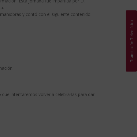
rmación. Esta jornada fue impartida por D.
a.
 maniobras y contó con el siguiente contenido:
Tramitación Telemática
mación.
 que intentaremos volver a celebrarlas para dar