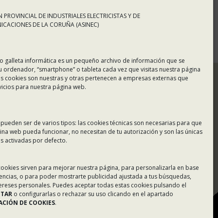
 PROVINCIAL DE INDUSTRIALES ELECTRICISTAS Y DE
CACIONES DE LA CORUÑA (ASINEC)
o galleta informática es un pequeño archivo de información que se
u ordenador, “smartphone” o tableta cada vez que visitas nuestra página
s cookies son nuestras y otras pertenecen a empresas externas que
vicios para nuestra página web.
 pueden ser de varios tipos: las cookies técnicas son necesarias para que
ina web pueda funcionar, no necesitan de tu autorización y son las únicas
 activadas por defecto.
Tablón de Anuncios
 cookies sirven para mejorar nuestra página, para personalizarla en base
rencias, o para poder mostrarte publicidad ajustada a tus búsquedas,
Colaboradores
tereses personales. Puedes aceptar todas estas cookies pulsando el
PTAR
o configurarlas o rechazar su uso clicando en el apartado
Incidencias en Expediente
CIÓN DE COOKIES
.
U.F.D.