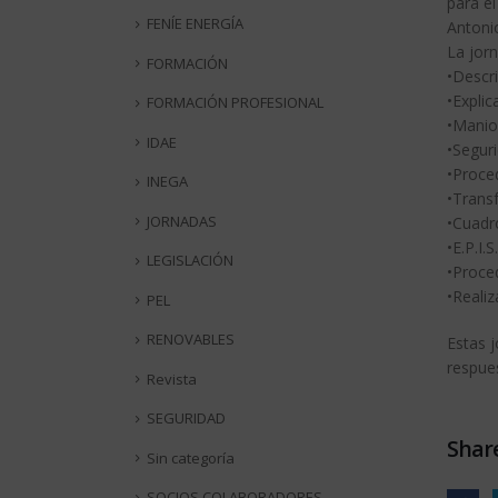
para e
FENÍE ENERGÍA
Antoni
La jorn
FORMACIÓN
•Descr
•Expli
FORMACIÓN PROFESIONAL
•Manio
IDAE
•Seguri
•Proce
INEGA
•Trans
JORNADAS
•Cuadr
•E.P.I.
LEGISLACIÓN
•Proce
•Realiz
PEL
RENOVABLES
Estas 
respue
Revista
SEGURIDAD
Share
Sin categoría
SOCIOS COLABORADORES