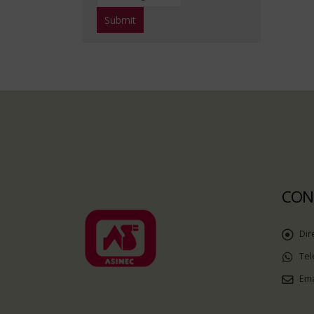
CON
Dir
Tel
Ema