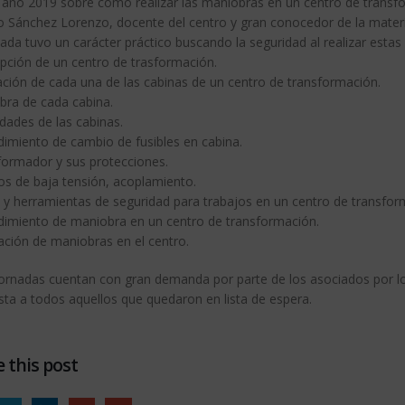
l año 2019 sobre cómo realizar las maniobras en un centro de transfo
o Sánchez Lorenzo, docente del centro y gran conocedor de la materi
ada tuvo un carácter práctico buscando la seguridad al realizar estas
ipción de un centro de trasformación.
cación de cada una de las cabinas de un centro de transformación.
bra de cada cabina.
dades de las cabinas.
dimiento de cambio de fusibles en cabina.
formador y sus protecciones.
os de baja tensión, acoplamiento.
S. y herramientas de seguridad para trabajos en un centro de transfor
dimiento de maniobra en un centro de transformación.
ación de maniobras en el centro.
jornadas cuentan con gran demanda por parte de los asociados por lo
sta a todos aquellos que quedaron en lista de espera.
 this post