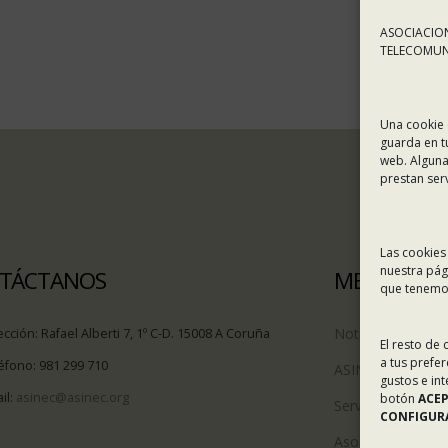
ASOCIACION
TELECOMUNI
Una cookie 
guarda en t
web. Alguna
prestan ser
Las cookies
nuestra pág
TÁCTANOS
MENÚ
que tenemos
Noticias
ección:
Rafael Alberti 7, 1º C-D. 15008 A Coruña
El resto de
a tus prefe
éfono:
981 299 710
ASINEC
gustos e in
il:
asinec@asinec.org
botón
ACE
Servicios
CONFIGURA
Asociados