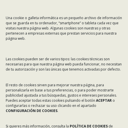
CONTÁCTANOS
Una cookie o galleta informática es un pequeño archivo de información
Dirección:
Rafael Alberti 7, 1º C-D. 15008 A Coruña
que se guarda en tu ordenador, “smartphone” o tableta cada vez que
visitas nuestra página web. Algunas cookies son nuestras y otras
Teléfono:
981 299 710
pertenecen a empresas externas que prestan servicios para nuestra
Email:
asinec@asinec.org
página web.
MENÚ
Las cookies pueden ser de varios tipos: las cookies técnicas son
necesarias para que nuestra página web pueda funcionar, no necesitan
Noticias
de tu autorización y son las únicas que tenemos activadas por defecto.
ASINEC
El resto de cookies sirven para mejorar nuestra página, para
Servicios
personalizarla en base a tus preferencias, o para poder mostrarte
publicidad ajustada a tus búsquedas, gustos e intereses personales.
Asociados
Puedes aceptar todas estas cookies pulsando el botón
ACEPTAR
o
Tablón de Anuncios
configurarlas o rechazar su uso clicando en el apartado
CONFIGURACIÓN DE COOKIES
.
Colaboradores
Incidencias en Expediente U.F.D.
Si quieres más información, consulta la
POLÍTICA DE COOKIES
de