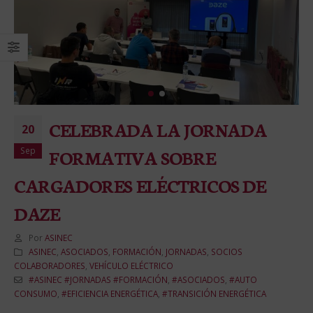
CELEBRADA LA JORNADA
20
Sep
FORMATIVA SOBRE
CARGADORES ELÉCTRICOS DE
DAZE
Por
ASINEC
ASINEC
,
ASOCIADOS
,
FORMACIÓN
,
JORNADAS
,
SOCIOS
COLABORADORES
,
VEHÍCULO ELÉCTRICO
#ASINEC #JORNADAS #FORMACIÓN
,
#ASOCIADOS
,
#AUTO
CONSUMO
,
#EFICIENCIA ENERGÉTICA
,
#TRANSICIÓN ENERGÉTICA