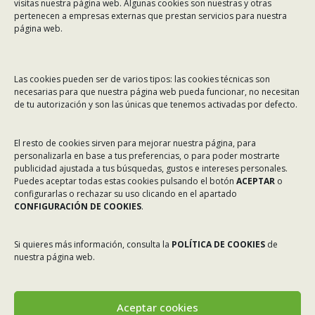
visitas nuestra página web. Algunas cookies son nuestras y otras
Teléfono:
981 299 710
pertenecen a empresas externas que prestan servicios para nuestra
Email:
asinec@asinec.org
página web.
MENÚ
Las cookies pueden ser de varios tipos: las cookies técnicas son
necesarias para que nuestra página web pueda funcionar, no necesitan
Noticias
de tu autorización y son las únicas que tenemos activadas por defecto.
ASINEC
El resto de cookies sirven para mejorar nuestra página, para
Servicios
personalizarla en base a tus preferencias, o para poder mostrarte
Asociados
publicidad ajustada a tus búsquedas, gustos e intereses personales.
Puedes aceptar todas estas cookies pulsando el botón
ACEPTAR
o
Tablón de Anuncios
configurarlas o rechazar su uso clicando en el apartado
CONFIGURACIÓN DE COOKIES
.
Colaboradores
Incidencias en Expediente U.F.D.
Si quieres más información, consulta la
POLÍTICA DE COOKIES
de
nuestra página web.
Contacto
Aceptar cookies