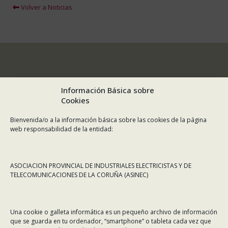
Volver a Noticias
Información Básica sobre
Cookies
Bienvenida/o a la información básica sobre las cookies de la página
web responsabilidad de la entidad:
ASOCIACION PROVINCIAL DE INDUSTRIALES ELECTRICISTAS Y DE
TELECOMUNICACIONES DE LA CORUÑA (ASINEC)
CONTÁCTANOS
Una cookie o galleta informática es un pequeño archivo de información
Dirección:
Rafael Alberti 7, 1º C-D. 15008 A Coruña
que se guarda en tu ordenador, “smartphone” o tableta cada vez que