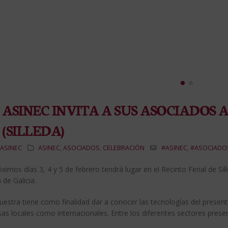
ASINEC INVITA A SUS ASOCIADOS 
(SILLEDA)
ASINEC
ASINEC
,
ASOCIADOS
,
CELEBRACIÓN
#ASINEC
,
#ASOCIADO
ximos días 3, 4 y 5 de febrero tendrá lugar en el Recinto Ferial de Si
 de Galicia.
estra tiene como finalidad dar a conocer las tecnologías del presente
s locales como internacionales. Entre los diferentes sectores presen