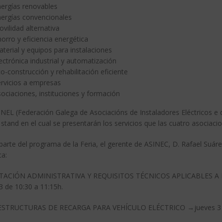
ergías renovables
ergías convencionales
vilidad alternativa
orro y eficiencia energética
terial y equipos para instalaciones
ectrónica industrial y automatización
o-construcción y rehabilitación eficiente
rvicios a empresas
ociaciones, instituciones y formación
NEL (Federación Galega de Asociacións de Instaladores Eléctricos e 
 stand en el cual se presentarán los servicios que las cuatro asocia
rte del programa de la Feria, el gerente de ASINEC, D. Rafael Suárez
ca:
TACIÓN ADMINISTRATIVA Y REQUISITOS TÉCNICOS APLICABLES A
3 de 10:30 a 11:15h.
STRUCTURAS DE RECARGA PARA VEHÍCULO ELÉCTRICO →jueves 3 →s