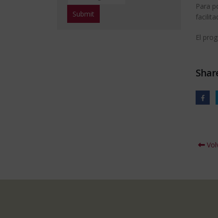
Para po
facili
El pro
Share
Volv