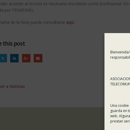
der acceder al recinto es necesario inscribirse como profesional. En
tada por FEGASINEL.
grama de la feria puede consultarse
aquí
.
 this post
Bienvenida/
responsabil
ASOCIACION
TELECOMUNI
er a Noticias
Una cookie 
guarda en t
web. Alguna
prestan ser