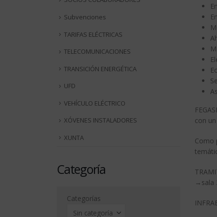
En
En
Subvenciones
Mo
TARIFAS ELÉCTRICAS
Ah
Ma
TELECOMUNICACIONES
El
TRANSICIÓN ENERGÉTICA
Ec
Se
UFD
As
VEHÍCULO ELÉCTRICO
FEGASI
XÓVENES INSTALADORES
con un
XUNTA
Como pa
temáti
Categoría
TRAMI
→sala 
Categorías
INFRAE