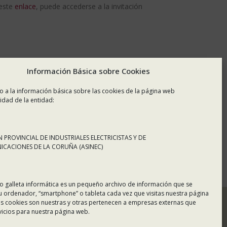
 este
enlace
, puede accederse a la invitación
Información Básica sobre Cookies
o a la información básica sobre las cookies de la página web
idad de la entidad:
 PROVINCIAL DE INDUSTRIALES ELECTRICISTAS Y DE
CACIONES DE LA CORUÑA (ASINEC)
o galleta informática es un pequeño archivo de información que se
u ordenador, “smartphone” o tableta cada vez que visitas nuestra página
s cookies son nuestras y otras pertenecen a empresas externas que
vicios para nuestra página web.