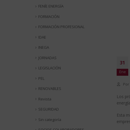
FENÍE ENERGÍA
FORMACIÓN
FORMACIÓN PROFESIONAL
IDAE
INEGA
JORNADAS
31
LEGISLACIÓN
Ene
PEL
Por
RENOVABLES
Los pró
Revista
energía
SEGURIDAD
Esta mu
Sin categoría
empresa
SOCIOS COLABORADORES