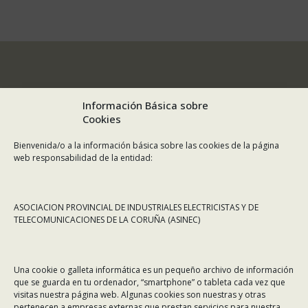
Información Básica sobre
Cookies
Bienvenida/o a la información básica sobre las cookies de la página
web responsabilidad de la entidad:
ASOCIACION PROVINCIAL DE INDUSTRIALES ELECTRICISTAS Y DE
TELECOMUNICACIONES DE LA CORUÑA (ASINEC)
CONTÁCTANOS
Una cookie o galleta informática es un pequeño archivo de información
Dirección:
Rafael Alberti 7, 1º C-D. 15008 A Coruña
que se guarda en tu ordenador, “smartphone” o tableta cada vez que
visitas nuestra página web. Algunas cookies son nuestras y otras
Teléfono:
981 299 710
pertenecen a empresas externas que prestan servicios para nuestra