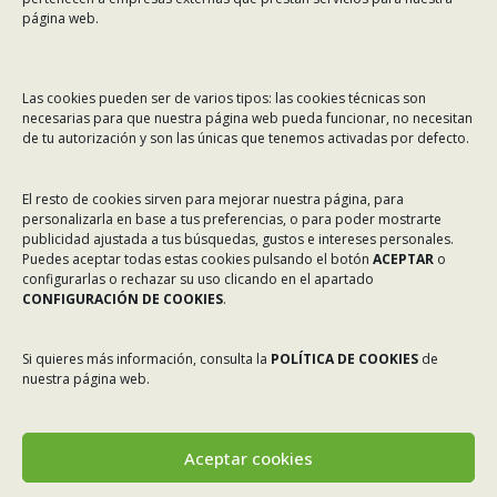
Email:
asinec@asinec.org
página web.
MENÚ
Las cookies pueden ser de varios tipos: las cookies técnicas son
necesarias para que nuestra página web pueda funcionar, no necesitan
Noticias
de tu autorización y son las únicas que tenemos activadas por defecto.
ASINEC
El resto de cookies sirven para mejorar nuestra página, para
Servicios
personalizarla en base a tus preferencias, o para poder mostrarte
Asociados
publicidad ajustada a tus búsquedas, gustos e intereses personales.
Puedes aceptar todas estas cookies pulsando el botón
ACEPTAR
o
Tablón de Anuncios
configurarlas o rechazar su uso clicando en el apartado
CONFIGURACIÓN DE COOKIES
.
Colaboradores
Incidencias en Expediente U.F.D.
Si quieres más información, consulta la
POLÍTICA DE COOKIES
de
nuestra página web.
Contacto
Aceptar cookies