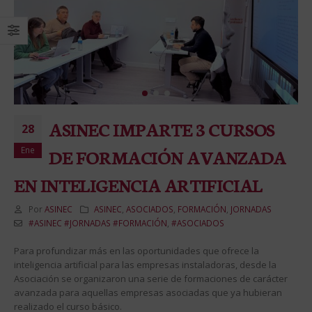
ASINEC IMPARTE 3 CURSOS
28
Ene
DE FORMACIÓN AVANZADA
EN INTELIGENCIA ARTIFICIAL
Por
ASINEC
ASINEC
,
ASOCIADOS
,
FORMACIÓN
,
JORNADAS
#ASINEC #JORNADAS #FORMACIÓN
,
#ASOCIADOS
Para profundizar más en las oportunidades que ofrece la
inteligencia artificial para las empresas instaladoras, desde la
Asociación se organizaron una serie de formaciones de carácter
avanzada para aquellas empresas asociadas que ya hubieran
realizado el curso básico.