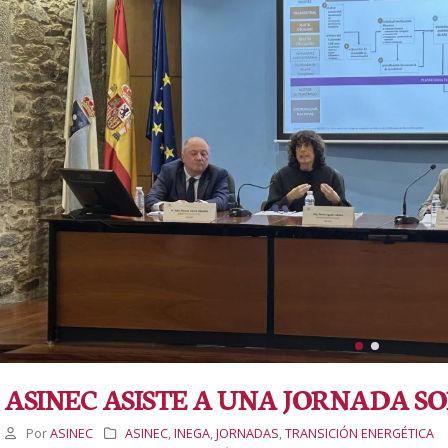
ASINEC ASISTE A UNA JORNADA SO
Por
ASINEC
ASINEC
,
INEGA
,
JORNADAS
,
TRANSICIÓN ENERGÉTICA