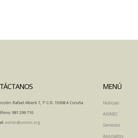
TÁCTANOS
MENÚ
Noticias
ección:
Rafael Alberti 7, 1º C-D. 15008 A Coruña
éfono:
981 299 710
ASINEC
il:
asinec@asinec.org
Servicios
Asociados