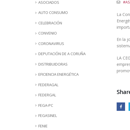
ASOCIADOS
#AS
AUTO CONSUMO
La Con
Energét
CELEBRACIÓN
import
CONVENIO
En la 
CORONAVIRUS
sistema
DEPUTACIÓN DE A CORUÑA
LA CEG,
DISTRIBUIDORAS
empres
promov
EFICIENCIA ENERGÉTICA
FEDERAGAL
Share
FEDERGAL
FEGA-PC
FEGASINEL
FENIE